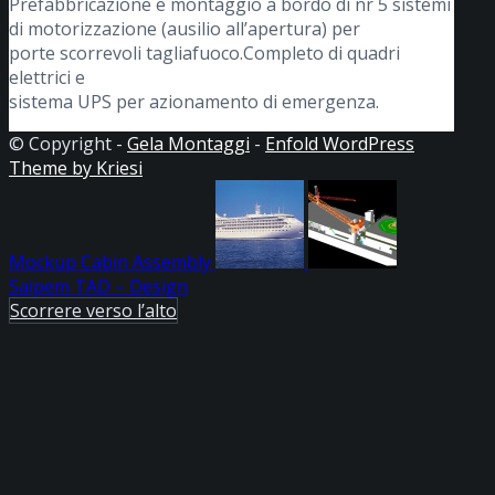
Prefabbricazione e montaggio a bordo di nr 5 sistemi
di motorizzazione (ausilio all’apertura) per
porte scorrevoli tagliafuoco.Completo di quadri
elettrici e
sistema UPS per azionamento di emergenza.
© Copyright -
Gela Montaggi
-
Enfold WordPress
Theme by Kriesi
Mockup Cabin Assembly
Saipem TAD – Design
Scorrere verso l’alto