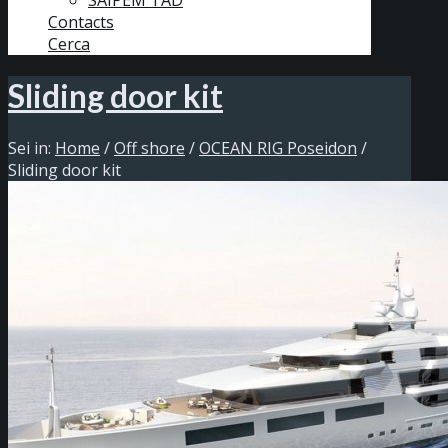
SAIPEM TAD
Contacts
Cerca
Sliding door kit
Sei in:
Home
/
Off shore
/
OCEAN RIG Poseidon
/
Sliding door kit